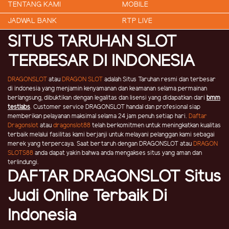
TENTANG KAMI
MOBILE
JADWAL BANK
RTP LIVE
SITUS TARUHAN SLOT
TERBESAR DI INDONESIA
DRAGONSLOT
atau
DRAGON SLOT
adalah Situs Taruhan resmi dan terbesar
di indonesia yang menjamin kenyamanan dan keamanan selama permainan
berlangsung, dibuktikan dengan legalitas dan lisensi yang didapatkan dari
bmm
testlabs
. Customer service DRAGONSLOT handal dan profesional siap
memberikan pelayanan maksimal selama 24 jam penuh setiap hari.
Daftar
Dragonslot
atau
dragonslot88
telah berkomitmen untuk meningkatkan kualitas
terbaik melalui fasilitas kami berjanji untuk melayani pelanggan kami sebagai
merek yang terpercaya. Saat bertaruh dengan DRAGONSLOT atau
DRAGON
SLOTS88
anda dapat yakin bahwa anda mengakses situs yang aman dan
terlindungi.
DAFTAR DRAGONSLOT Situs
Judi Online Terbaik Di
Indonesia