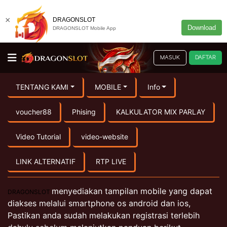
×
DRAGONSLOT
Download
DRAGONSLOT Mobile App
MASUK
DAFTAR
TENTANG KAMI
MOBILE
Info
voucher88
Phising
KALKULATOR MIX PARLAY
Video Tutorial
video-website
LINK ALTERNATIF
RTP LIVE
menyediakan tampilan mobile yang dapat
DRAGONSLOT
diakses melalui smartphone os android dan ios,
Pastikan anda sudah melakukan registrasi terlebih